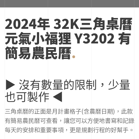
代
表
2024年 32K三角桌曆
著
高
貴、
元氣小福狸 Y3202 有
隆
重、
簡易農民曆
.
華
麗
的
感
覺，
所
▶ 沒有數量的限制，少量
以
我
也可製作 ◀
們
始
終
三角桌曆的正面是月計畫格子(含農曆日期)，此款
堅
持
有簡易農民曆可查看，讓您可以方便地書寫和記錄
臺
每天的安排和重要事項，更是規劃行程的好幫手。
灣
傳