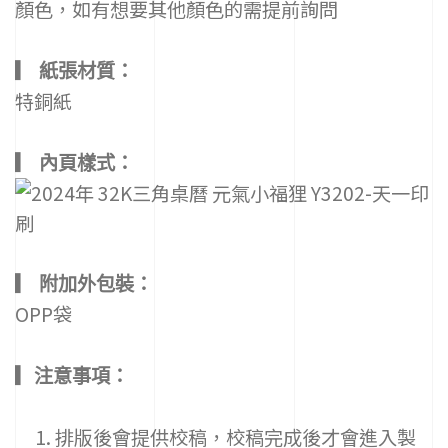
顏色，如有想要其他顏色的需提前詢問
的
技
術
▎ 紙張材質：
並
累
特銅紙
積
30
多
▎ 內頁樣式：
年
的
經
驗，
與
時
▎ 附加外包裝：
並
進、
OPP袋
大
膽
創
▎注意事項：
新
及
多
排版後會提供校稿，校稿完成後才會進入製
元