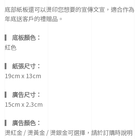
統
底部紙板還可以燙印您想要的宣傳文宣，適合作為
工
法，
年底送客戶的禮贈品。
主
打
高
▎ 底板顏色：
質
感
紅色
且
平
價
▎ 紙張尺寸：
燙
金、
19cm x 13cm
喜
帖、
信
▎ 廣告尺寸：
封
15cm x 2.3cm
等，
不
斷
精
▎ 廣告顏色：
進
燙紅金 / 燙黃金 / 燙銀金可選擇，請於訂購時說明
自
己