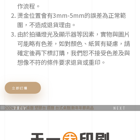
化
作流程。
的
喜
燙金位置會有3mm-5mm的誤差為正常範
帖
圍，不造成退貨理由。
設
計
由於拍攝燈光及顯示器等因素，實物與圖片
風
可能略有色差，如對顏色、紙質有疑慮，請
格，
近
確定後再下標訂購，我們恕不接受色差及與
幾
想像不符的條件要求退貨或重印。
年
更
投
資
更
立即訂購
多
加
工
PREV
NEXT
機
硬
2024年 西式桌曆 塑膠台 週曆 台式桌曆
體
設
備，
提