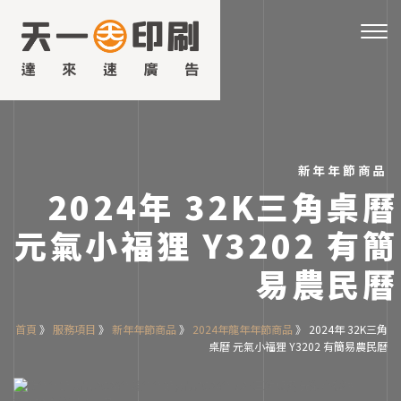
台
中
Togg
印
navig
刷
材
料
公
司
天
一
新年年節商品
印
2024年 32K三角桌曆
刷
材
元氣小福狸 Y3202 有簡
料
行
成
易農民曆
立
於
民
首頁
》
服務項目
》
新年年節商品
》
2024年龍年年節商品
》
2024年 32K三角
國
桌曆 元氣小福狸 Y3202 有簡易農民曆
76
年，
金
色