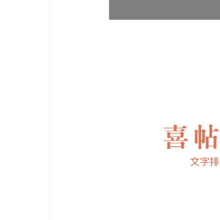
高
質
感
且
平
價
燙
金、
喜
帖、
信
封
等，
不
斷
精
進