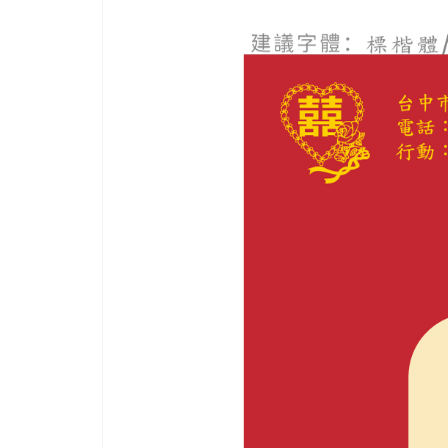
幾
年
更
投
資
更
多
加
工
機
硬
體
設
備，
提
升
品
質