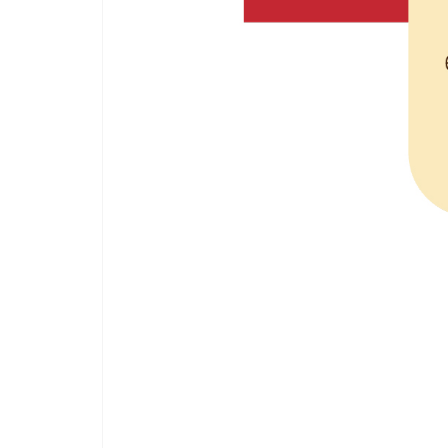
與
時
效
性，
成
為
具
臺
灣
代
表
性
印
刷
材
料
公