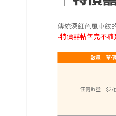
感
覺，
所
以
傳統深紅色風車紋的
我
們
-特價囍帖售完不
始
終
堅
數量
單
持
臺
灣
傳
統
任何數量
$2/
工
法，
主
打