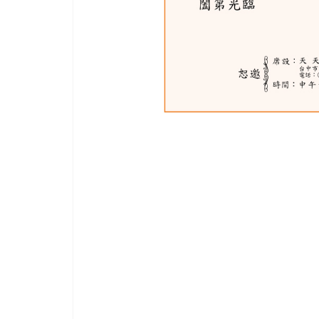
進、
大
膽
創
新
及
多
元
化
的
喜
帖
設
計
風
格，
近