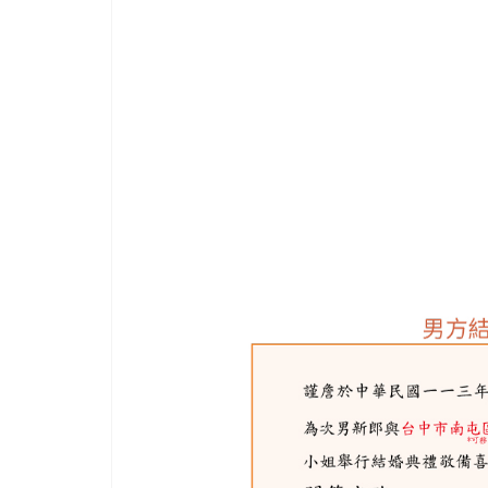
自
己
的
技
術
並
累
積
30
多
年
的
經
驗，
與
時
並