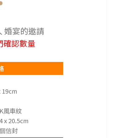
 婚宴的邀請
們確認數量
格
 19cm
K風車紋
x 20.5cm
4個信封