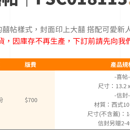
囍帖樣式，封面印上大囍 搭配可愛新人
補貨，因庫存不再生產，下訂前請先向我
價
版費
產品規
-喜帖-
尺寸：13.2 x
-信封-
份
$700
材質：西式10
尺寸(不含蓋)：14 
信封另贈2-