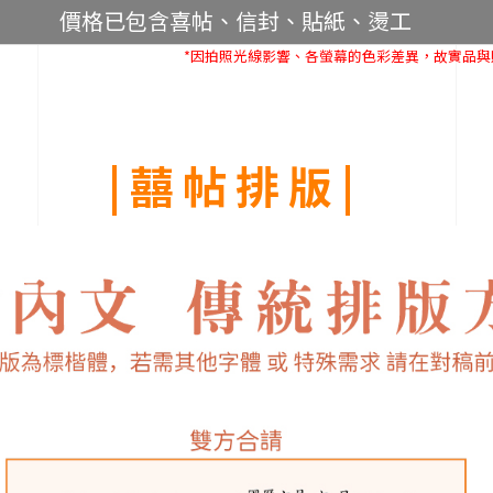
價格已包含喜帖、信封、貼紙、燙工
*因拍照光線影響、各螢幕的色彩差異，故實品
|囍帖排版|