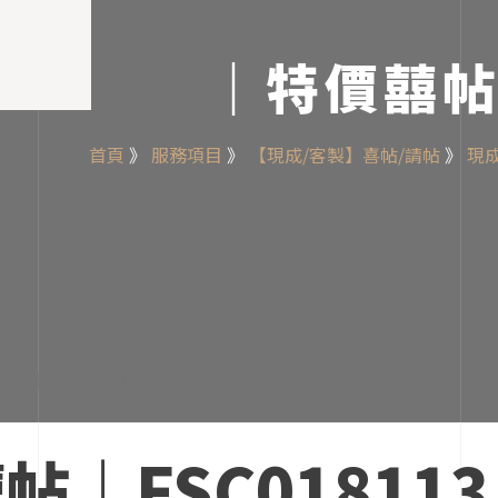
｜特價囍帖｜
首頁
》
服務項目
》
【現成/客製】喜帖/請帖
》
現
｜FSC018113