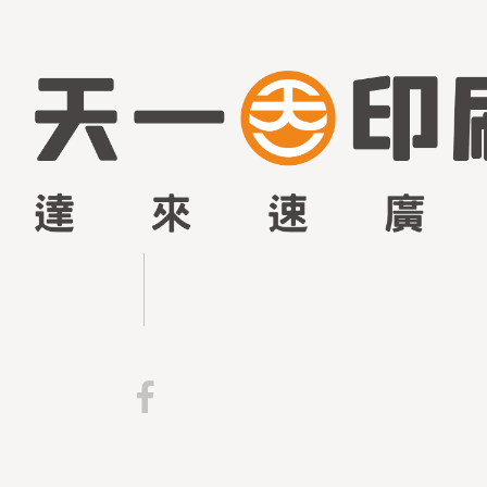
台
中
印
刷
材
料
公
司
天
一
印
刷
材
料
行
成
立