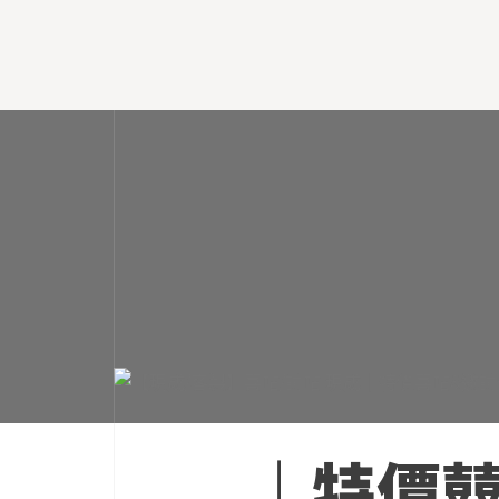
於
民
國
76
年，
金
色
代
表
著
高
貴、
隆
重、
華
麗
｜特價囍帖
的