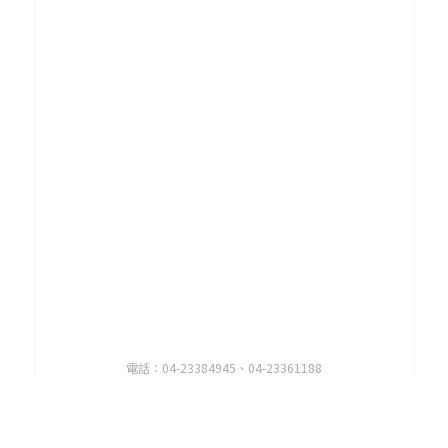
電話：04-23384945、04-23361188
E-mail：
hn841272@ms68.hinet.net
E-mail：
orizuru.taiwan@gmail.com
天
地址：414 台中市烏日區五光路720-10號
一
印