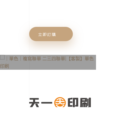
感
覺，
所
以
我
立即訂購
們
始
終
堅
持
｜單色｜複寫聯單
臺
灣
二三四聯單
傳
統
工
法，
主
打