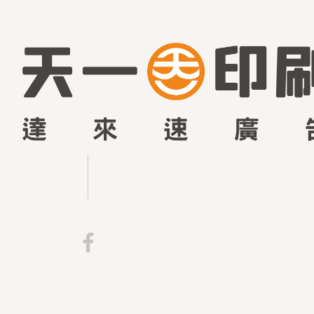
台
中
印
刷
材
料
公
司
天
一
印
刷
材
料
行
成
立