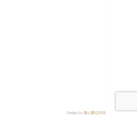
Design by
龍心數位科技
© 天一印刷材料行、達來速廣告實業社 共同版權所有