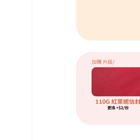
自
己
的
技
術
並
累
積
30
多
年
的
經
驗，
與
時
並