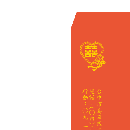
與
時
效
性，
成
為
具
臺
灣
代
表
性
印
刷
材
料
公