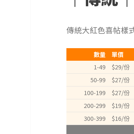
感
覺，
所
以
傳統大紅色喜帖樣式
我
們
始
數量
單價
終
堅
1-49
$29/份
持
臺
50-99
$27/份
灣
100-199
$27/份
傳
統
200-299
$19/份
工
法，
300-399
$16/份
主
打