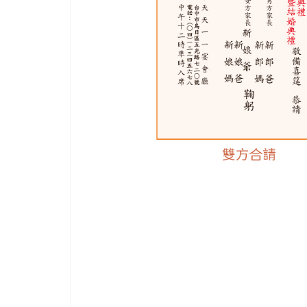
幾
年
更
投
資
更
多
加
工
機
硬
體
設
備，
提
升
品
質