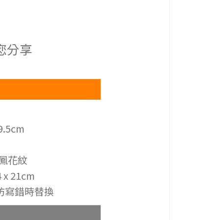
您分享
9.5cm
K鳳花紋
x 21cm
預防寫錯時替換