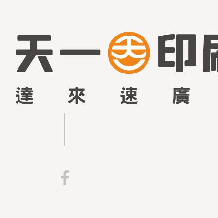
台
中
印
刷
材
料
公
司
天
一
印
刷
材
料
行
成
立