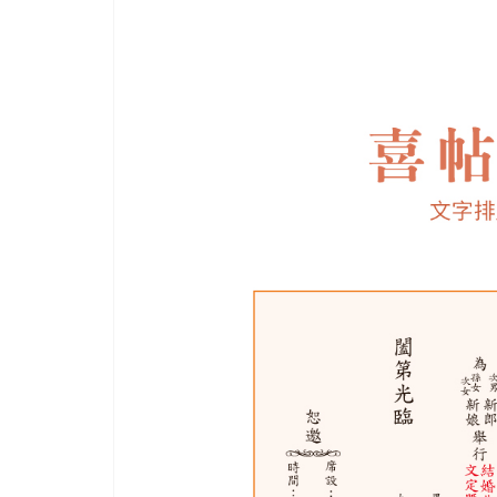
進、
大
膽
創
新
及
多
元
化
的
喜
帖
設
計
風
格，
近