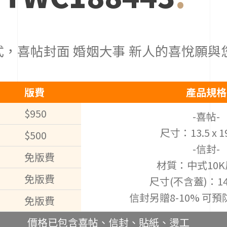
，喜帖封面 婚姻大事 新人的喜悅願與
版費
產品規格
$950
-喜帖-
尺寸：13.5 x 1
$500
-信封-
免版費
材質：中式10
免版費
尺寸(不含蓋)：14 
信封另贈8-10% 可
免版費
價格已包含喜帖、信封、貼紙、燙工