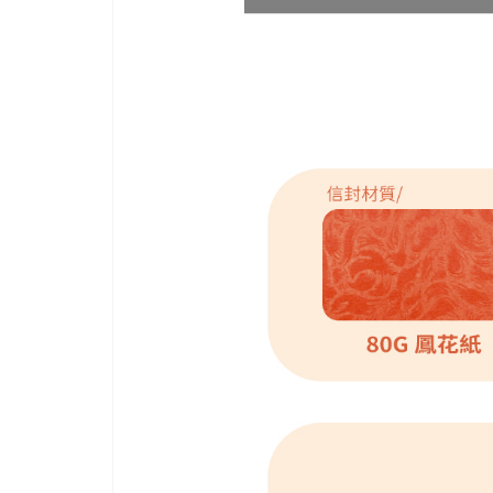
高
質
感
且
平
價
燙
金、
喜
帖、
信
封
等，
不
斷
精
進