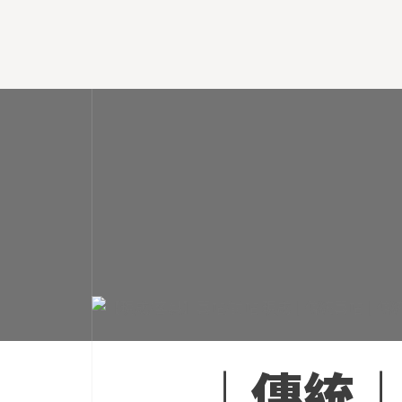
於
民
國
76
年，
金
色
代
表
著
高
貴、
隆
重、
華
麗
｜傳統｜T
的