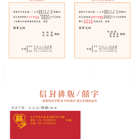
化
的
喜
帖
設
計
風
格，
近
幾
年
更
投
資
更
多
加
工
機
硬
體
設
備，
提