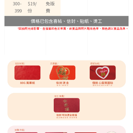
統
300-
$19/
免版
工
399
份
費
法，
主
價格已包含喜帖、信封、貼紙、燙工
打
*因拍照光線影響、各螢幕的色彩差異，故實品與照片略有色差，顏色請以實品為準。
高
質
感
且
平
價
燙
金、
喜
帖、
信
封
等，
不
斷
精
進
自
己