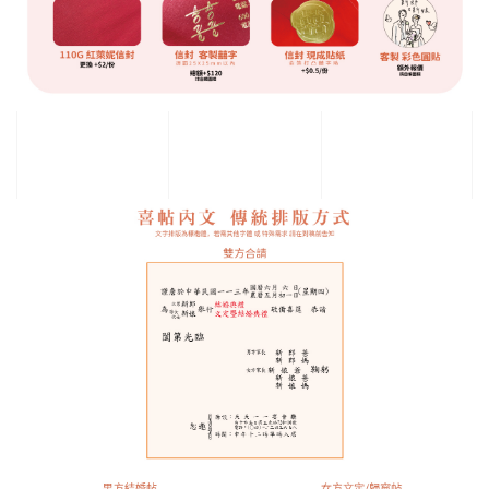
的
技
術
並
累
積
30
多
年
的
經
驗，
與
時
並
進、
大
膽
創
新
及
多
元