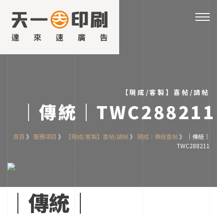
台
中
Togg
印
navig
刷
材
料
公
司
天
一
【現成/客製】喜帖/請帖
印
｜傳統｜TWC288211
刷
材
料
行
首頁
》
服務項目
》
【現成/客製】喜帖/請帖
》
現成｜傳統喜帖
》
｜傳統｜
成
TWC288211
立
於
民
國
76
｜傳統｜
年，
金
色