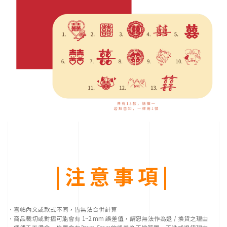
升
品
質
與
時
效
性，
成
為
具
臺
灣
代
表
性
印
刷
|注意事項|
材
料
公
司。
想
．喜帖內文或款式不同，皆無法合併計算
要
．商品裁切或對摺可能會有 1~2 mm 誤差值，請恕無法作為退 / 換貨之理由