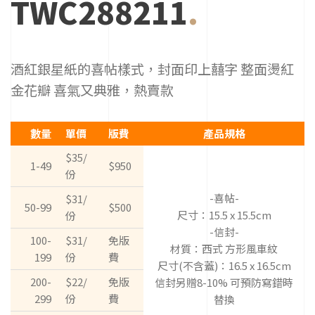
TWC288211
.
代
表
著
高
酒紅銀星紙的喜帖樣式，封面印上囍字 整面燙紅
貴、
隆
金花瓣 喜氣又典雅，熱賣款
重、
華
麗
數量
單價
版費
產品規格
的
感
$35/
覺，
1-49
$950
份
所
以
-喜帖-
$31/
我
50-99
$500
們
尺寸：15.5 x 15.5cm
份
始
-信封-
100-
$31/
免版
終
材質：西式 方形風車紋
堅
199
份
費
尺寸(不含蓋)：16.5 x 16.5cm
持
臺
200-
$22/
免版
信封另贈8-10% 可預防寫錯時
灣
299
份
費
替換
傳