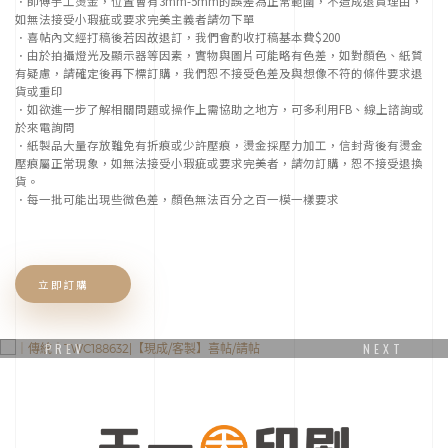
像
．師傅手工燙金，位置會有3mm-5mm的誤差為正常範圍，不造成退貨理由，
如無法接受小瑕疵或要求完美主義者請勿下單
別
．喜帖內文經打稿後若因故退訂，我們會酌收打稿基本費$200
人
．由於拍攝燈光及顯示器等因素，實物與圖片可能略有色差，如對顏色、紙質
一
有疑慮，請確定後再下標訂購，我們恕不接受色差及與想像不符的條件要求退
樣
貨或重印
的
．如欲進一步了解相關問題或操作上需協助之地方，可多利用FB、線上諮詢或
效
於來電詢問
果，
．紙製品大量存放難免有折痕或少許壓痕，燙金採壓力加工，信封背後有燙金
又
壓痕屬正常現象，如無法接受小瑕疵或要求完美者，請勿訂購，恕不接受退換
不
貨。
知
．每一批可能出現些微色差，顏色無法百分之百一模一樣要求
道
該
如
何
立即訂購
製
作
的
設
PREV
NEXT
計
嗎?
｜傳統｜TWC188632
我
們
將